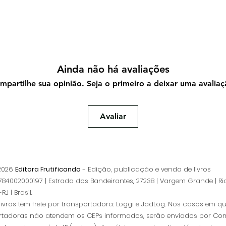
Ainda não há avaliações
mpartilhe sua opinião. Seja o primeiro a deixar uma avaliaç
Avaliar
 2026
Editora Frutificando
- Edição, publicação e venda de livros
84002000197 | Estrada dos Bandeirantes, 27238 | Vargem Grande | Ri
RJ | Brasil.
livros têm frete por transportadora: Loggi e JadLog. Nos casos em q
rtadoras não atendem os CEPs informados, serão enviados por Corr