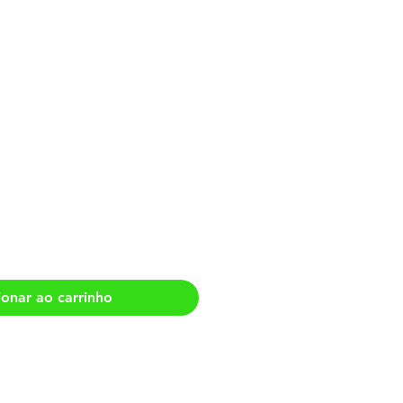
 Poesia Cantante
ionar ao carrinho