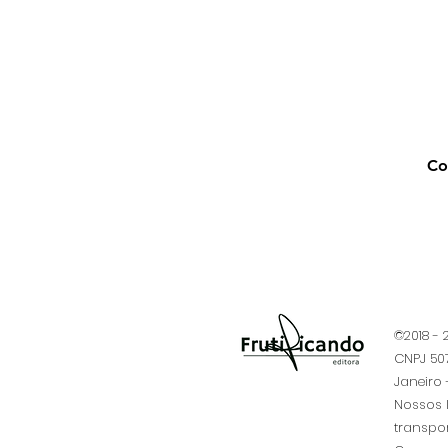
Co
©2018 -
CNPJ 507
Janeiro -
​Nossos 
transpo