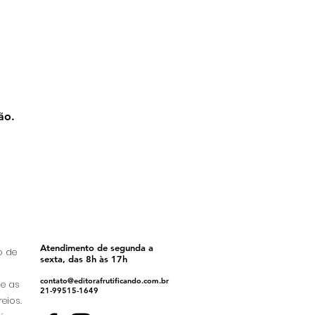
ão.
Atendimento de segunda a
o de
sexta, das 8h às 17h
contato@editorafrutificando.com.br
ue as
21-99515-1649
eios.