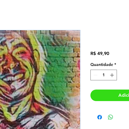
A Magia da
Preço
R$ 49,90
Quantidade
*
Adic