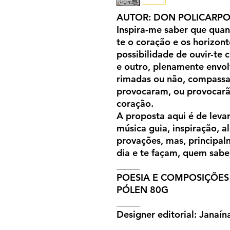
AUTOR: DON POLICARP
Inspira-me saber que quan
te o coração e os horizon
possibilidade de ouvir-te 
e outro, plenamente envolv
rimadas ou não, compassa
provocaram, ou provocarã
coração.
ㅤㅤA proposta aqui é de lev
música guia, inspiração, al
provações, mas, principal
dia e te façam, quem sabe
_____
POESIA E COMPOSIÇÕES /
PÓLEN 80G
_____
Designer editorial: Janaí