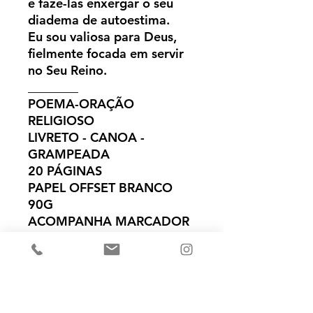
e fazê-las enxergar o seu
diadema de autoestima.
Eu sou valiosa para Deus,
fielmente focada em servir
no Seu Reino.
________
POEMA-ORAÇÃO
RELIGIOSO
LIVRETO - CANOA -
GRAMPEADA
20 PÁGINAS
PAPEL OFFSET BRANCO
90G
ACOMPANHA MARCADOR
Ainda não há avaliações
Compartilhe sua opinião. Seja o