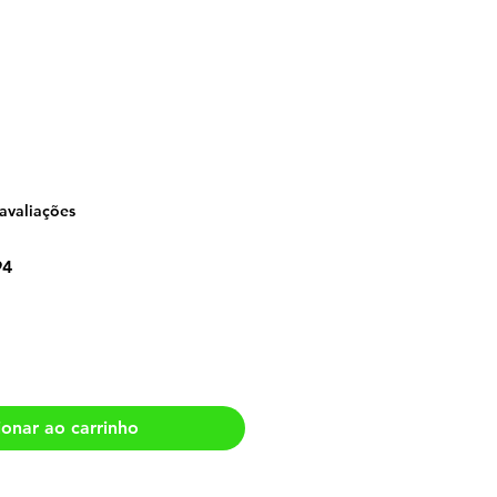
do mundo de
5.0 de 5 estrelas com base em 2 avaliações
 avaliações
Preço
94
promocional
ionar ao carrinho