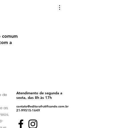
ão comum
 com a
Atendimento de segunda a
o de
sexta, das 8h às 17h
contato@editorafrutificando.com.br
ue as
21-99515-1649
eios.
é-
que,