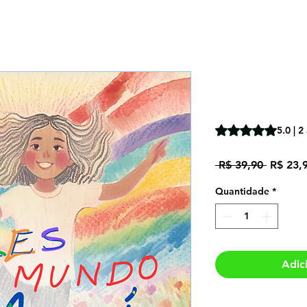
As cores 
Maguí
A classificação é 
5.0 | 2
Preço
 R$ 39,90 
R$ 23,
normal
Quantidade
*
Adic