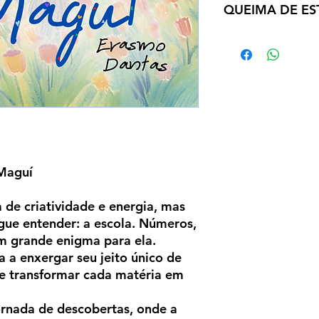
QUEIMA DE ES
Após o término da 
o livro volta ao va
demanda. Consulte os
respectivas quantida
Maguí
de criatividade e energia, mas
gue entender: a escola. Números,
m grande enigma para ela.
 a enxergar seu jeito único de
e transformar cada matéria em
rnada de descobertas, onde a