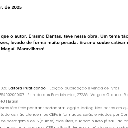
r. de 2025
que o autor, Erasmo Dantas, teve nessa obra. Um tema t
vezes, levado de forma muito pesada. Erasmo soube cativar
e Maguí. Maravilhoso!
 2026
Editora Frutificando
- Edição, publicação e venda de livros
84002000197 | Estrada dos Bandeirantes, 27238 | Vargem Grande | Ri
RJ | Brasil.
livros têm frete por transportadora: Loggi e JadLog. Nos casos em q
rtadoras não atendem os CEPs informados, serão enviados por Corr
de postagem é de 15 (quinze) dias úteis, quando o livro já saiu da pr
Enviamos para qualquer CEP no Brasil. Livros que não temos no esto