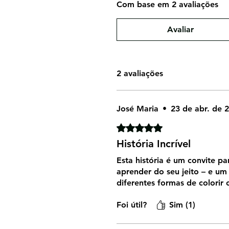
Com base em 2 avaliações
Avaliar
2 avaliações
José Maria
•
23 de abr. de 
Rated 5 out of 5 stars.
História Incrível
Esta história é um convite p
aprender do seu jeito – e um
diferentes formas de colorir 
Foi útil?
Sim (1)