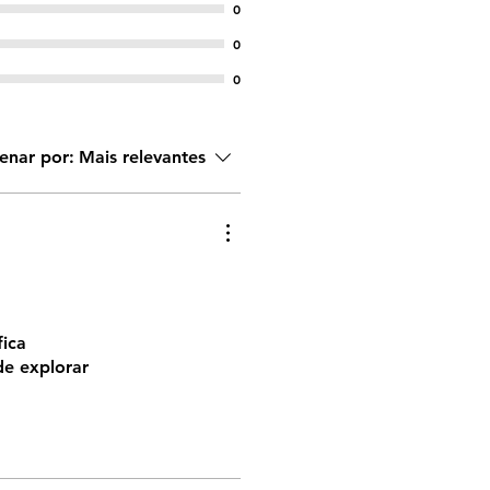
0
0
0
enar por:
Mais relevantes
fica
de explorar