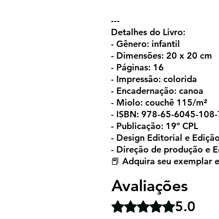
---
Detalhes do Livro:
- Gênero: infantil
- Dimensões: 20 x 20 cm
- Páginas: 16
- Impressão: colorida
- Encadernação: canoa
- Miolo: couchê 115/m²
- ISBN: 978-65-6045-108-
- Publicação: 19º CPL
- Design Editorial e Ediçã
- Direção de produção e E
📕️ Adquira seu exemplar e
Avaliações
5.0
Rated 5 out of 5 stars.