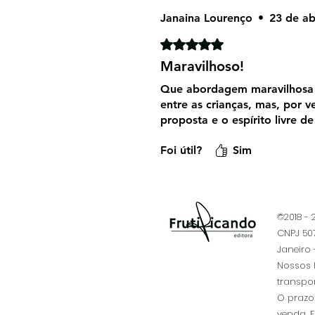
Janaina Lourenço
•
23 de ab
Rated 5 out of 5 stars.
Maravilhoso!
Que abordagem maravilhosa 
entre as crianças, mas, por 
proposta e o espírito livre d
Foi útil?
Sim
©2018 -
CNPJ 507
Janeiro -
​Nossos 
transpo
O prazo 
venda. 