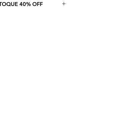
TOQUE 40% OFF
quantidade limitada em estoque,
lor normal, com impressão sob
 títulos participantes e suas
des disponíveis.