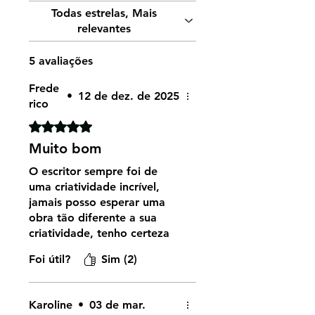
Todas estrelas, Mais
relevantes
5 avaliações
Frede
•
12 de dez. de 2025
rico
Rated 5 out of 5 stars.
Muito bom
O escritor sempre foi de
uma criatividade incrível,
jamais posso esperar uma
obra tão diferente a sua
criatividade, tenho certeza
que seu conteudo seja
Foi útil?
Sim (2)
fantastico, fico somente no
aguardo do recebimento
Karoline
•
03 de mar.