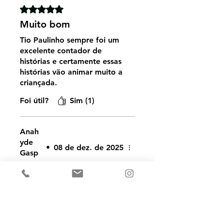
Rated 5 out of 5 stars.
Muito bom
Tio Paulinho sempre foi um
excelente contador de
histórias e certamente essas
histórias vão animar muito a
criançada.
Muito sucesso!!!!
Foi útil?
Sim (1)
Anah
yde
•
08 de dez. de 2025
Gasp
ar
Rated 5 out of 5 stars.
Maravilhoso
Parabéns tio Paulinho!