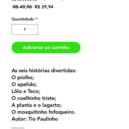
Preço
Preço
 R$ 49,90 
R$ 29,94
normal
promocional
Quantidade
*
Adicionar ao carrinho
As seis histórias divertidas:
O piolho;
O apelido;
Lôlo e Teco;
O coelhinho triste;
A planta e o lagarto;
O mosquitinho fofoqueiro.
Autor: Tio Paulinho
_____