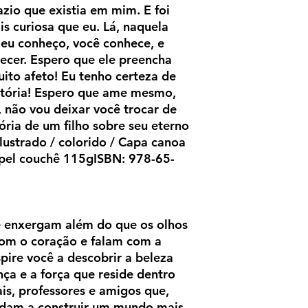
azio que existia em mim. E foi
is curiosa que eu. Lá, naquela
 eu conheço, você conhece, e
ecer. Espero que ele preencha
ito afeto! Eu tenho certeza de
stória! Espero que ame mesmo,
, não vou deixar você trocar de
tória de um filho sobre seu eterno
 ilustrado / colorido / Capa canoa
pel couchê 115gISBN: 978-65-
e enxergam além do que os olhos
om o coração e falam com a
spire você a descobrir a beleza
ça e a força que reside dentro
is, professores e amigos que,
udam a construir um mundo mais