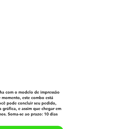
vros Zé Maria
lha com o modelo de impressão
 momento, este combo está
cê pode concluir seu pedido,
a gráfica, e assim que chegar em
mos. Soma-se ao prazo: 10 dias