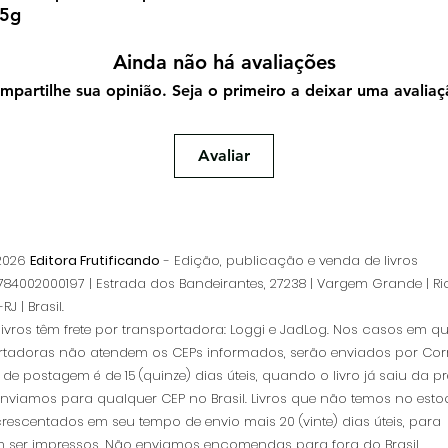
15g
Ainda não há avaliações
mpartilhe sua opinião. Seja o primeiro a deixar uma avaliaç
Avaliar
 2026
Editora Frutificando
- Edição, publicação e venda de livros
84002000197 | Estrada dos Bandeirantes, 27238 | Vargem Grande | Ri
RJ | Brasil.
livros têm frete por transportadora: Loggi e JadLog. Nos casos em q
rtadoras não atendem os CEPs informados, serão enviados por Corr
de postagem é de 15 (quinze) dias úteis, quando o livro já saiu da pr
Enviamos para qualquer CEP no Brasil. Livros que não temos no esto
rescentados em seu tempo de envio mais 20 (vinte) dias úteis, para
 ser impressos.
Não enviamos encomendas para fora do Brasil.