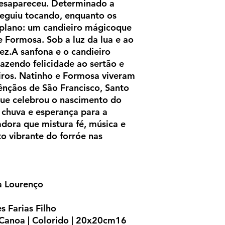
desapareceu. Determinado a
seguiu tocando, enquanto os
plano: um candieiro mágicoque
e Formosa. Sob a luz da lua e ao
ez.A sanfona e o candieiro
razendo felicidade ao sertão e
iros. Natinho e Formosa viveram
ênçãos de São Francisco, Santo
que celebrou o nascimento do
 chuva e esperança para a
adora que mistura fé, música e
to vibrante do forróe nas
na Lourenço
s Farias Filho
Canoa | Colorido | 20x20cm16