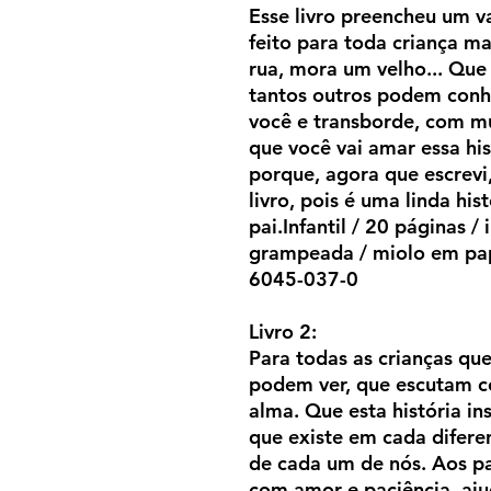
Esse livro preencheu um v
feito para toda criança ma
rua, mora um velho... Que
tantos outros podem conh
você e transborde, com mu
que você vai amar essa hi
porque, agora que escrevi
livro, pois é uma linda his
pai.Infantil / 20 páginas /
grampeada / miolo em pa
6045-037-0
Livro 2:
Para todas as crianças qu
podem ver, que escutam c
alma. Que esta história in
que existe em cada diferen
de cada um de nós. Aos pa
com amor e paciência, aj