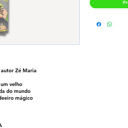
Pr
 autor Zé Maria
 um velho
inda do mundo
ndeeiro mágico
A