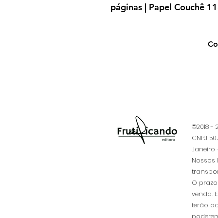
páginas | Papel Couchê 1
Co
©2018 -
CNPJ 507
Janeiro -
​Nossos 
transpo
O prazo 
venda. 
terão ac
poderem