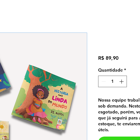
Combo 3 li
Preço
R$ 89,90
Quantidade
*
Nossa equipe traba
sob demanda. Neste
esgotado, porém, vo
que já seguirá para 
estoque, te enviare
úteis.