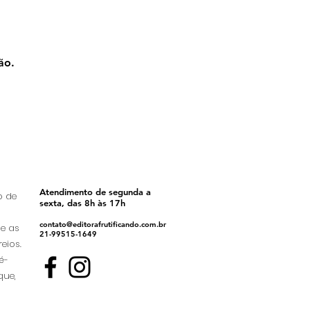
ão.
Atendimento de segunda a
o de
sexta, das 8h às 17h
contato@editorafrutificando.com.br
ue as
21-99515-1649
eios.
é-
que,