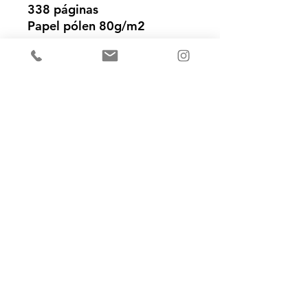
338 páginas
Papel pólen 80g/m2
Ainda não há avaliações
Compartilhe sua opinião. Seja o
primeiro a deixar uma avaliação.
Avaliar
contato@editorafrutificando.com.br
21-99515-1649