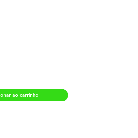
me-Fogo, o Maior
Victor Garcia
ionar ao carrinho