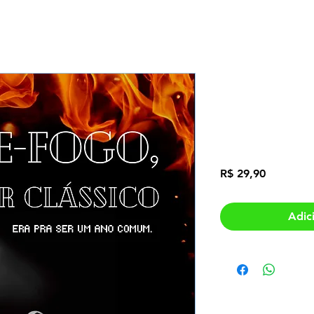
E-book Co
Clássico - 
Preto
Preço
R$ 29,90
Adic