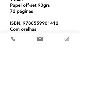
Papel off-set 90grs
72 páginas
ISBN: 9788559901412
Com orelhas
Capa fosca com verniz
localizado
Ainda não há avaliações
Compartilhe sua opinião. Seja o
primeiro a deixar uma avaliação.
Avaliar