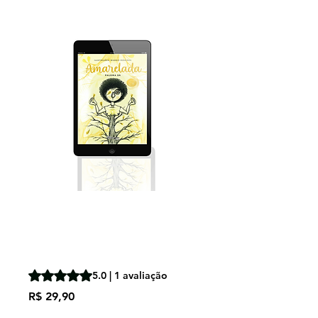
E-book
Amarelada -
Paloma Sá
A classificação é 5.0 de 5 estrelas com base em 1 avalia
5.0 | 1 avaliação
Preço
R$ 29,90