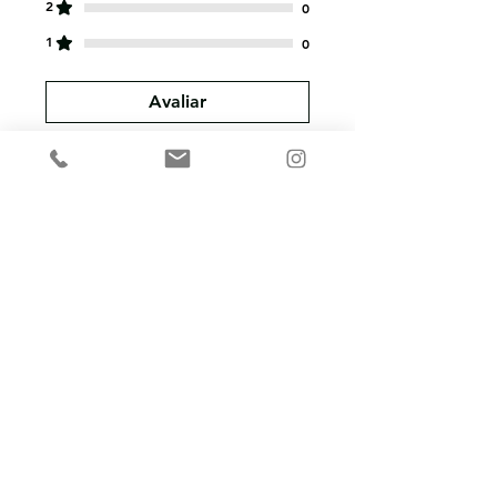
2
0
1
0
Avaliar
Todas estrelas, Mais
relevantes
1 avaliação
Luciana Sá
•
09 de mar.
Rated 5 out of 5 stars.
Verificado
Poesia que Faz Pensar
Amei a leitura do livro
Amarelada, da autora
Paloma Sá, foi sensível e
reflexiva.