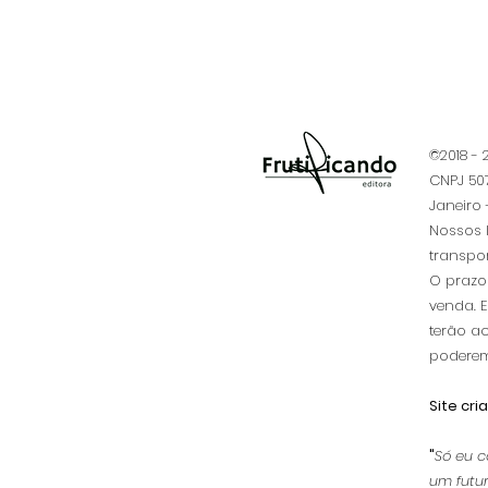
©2018 -
CNPJ 507
Janeiro -
​Nossos 
transpo
O prazo 
venda. 
terão ac
poderem
Site cri
"
Só eu c
um futur