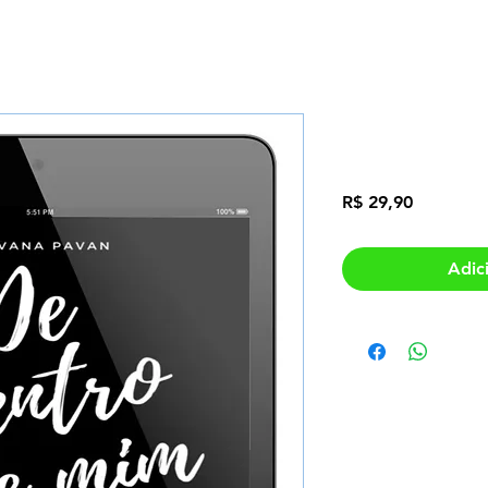
E-book De
Preço
R$ 29,90
Adic