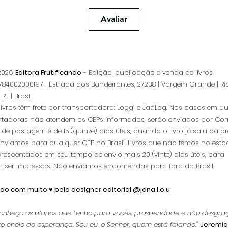
Avaliar
 2026
Editora Frutificando
- Edição, publicação e venda de livros
84002000197 | Estrada dos Bandeirantes, 27238 | Vargem Grande | Ri
RJ | Brasil.
livros têm frete por transportadora: Loggi e JadLog. Nos casos em q
rtadoras não atendem os CEPs informados, serão enviados por Corr
de postagem é de 15 (quinze) dias úteis, quando o livro já saiu da pr
Enviamos para qualquer CEP no Brasil. Livros que não temos no esto
rescentados em seu tempo de envio mais 20 (vinte) dias úteis, para
 ser impressos.
Não enviamos encomendas para fora do Brasil.
ado com muito ♥ pela designer editorial @jana.l.o.u
onheço os planos que tenho para vocês: prosperidade e não desgraç
o cheio de esperança. Sou eu, o Senhor, quem está falando."
Jeremia