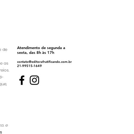
Atendimento de segunda a
o de
sexta, das 8h às 17h
contato@editorafrutificando.com.br
ue as
21-99515-1649
eios.
é-
que,
a, e
s