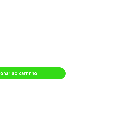
 Dentro de Mim
ionar ao carrinho