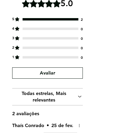
5.0
Rated 5 out of 5 stars.
5
2
4
0
3
0
2
0
1
0
Avaliar
Todas estrelas, Mais
relevantes
2 avaliações
Thaís Conrado
•
25 de fev.