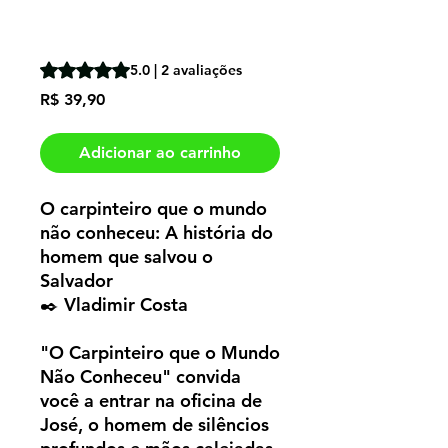
mundo não
conheceu"
A classificação é 5.0 de 5 estrelas com base em 2 avalia
5.0 | 2 avaliações
Preço
R$ 39,90
Adicionar ao carrinho
O carpinteiro que o mundo
não conheceu: A história do
homem que salvou o
Salvador
✒️ Vladimir Costa
"O Carpinteiro que o Mundo
Não Conheceu" convida
você a entrar na oficina de
José, o homem de silêncios