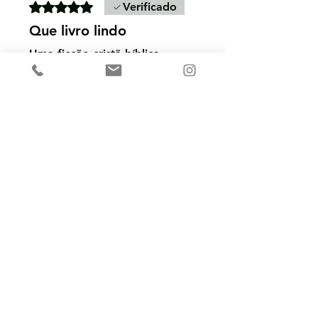
Rated 5 out of 5 stars.
Verificado
Que livro lindo
Uma ficção cristã bíblica
com uma escrita poética e
fluida. Fiquei encantada com
a riqueza de detalhes e com
o cuidado do autor em
mostrar que é uma ficção
com o olhar voltado para
José, que fez um papel tão
importante ao criar o nosso
Salvador.
Que você seja tocado
atravéz dessa leitura.
Super recomendo!!!
Foi útil?
Sim