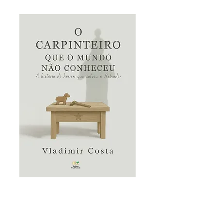
E-book "O
carpinteiro que o