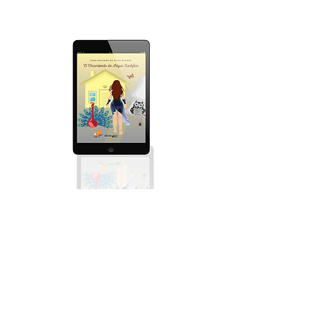
E-book O
circunspecto do
iníquo supérfluo -
Dara Rayanne da
Silva Guedes