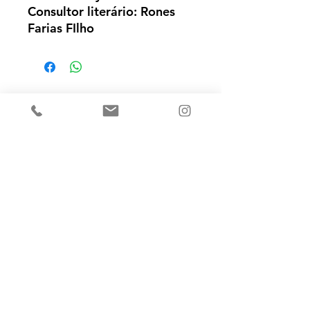
Consultor literário: Rones
Farias FIlho
Ainda não há avaliações
Compartilhe sua opinião. Seja o
primeiro a deixar uma avaliação.
Avaliar
contato@editorafrutificando.com.br
21-99515-1649