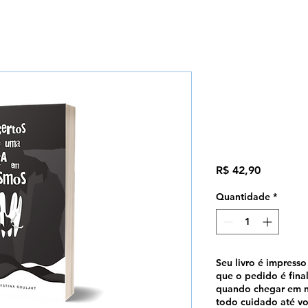
Excertos 
Abismos - 
Goulart
Preço
R$ 42,90
Quantidade
*
Seu livro é impress
que o pedido é final
quando chegar em n
todo cuidado até vo