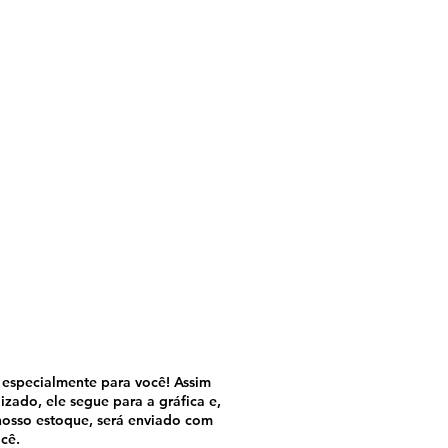
de uma Alma em
Samantha Cristina
o especialmente para você! Assim
izado, ele segue para a gráfica e,
osso estoque, será enviado com
cê.