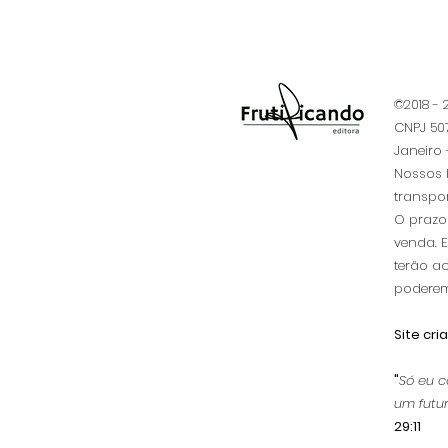
©2018 -
CNPJ 507
Janeiro -
​Nossos 
transpo
O prazo 
venda. 
terão ac
poderem
Site cri
"
Só eu c
um futur
29:11