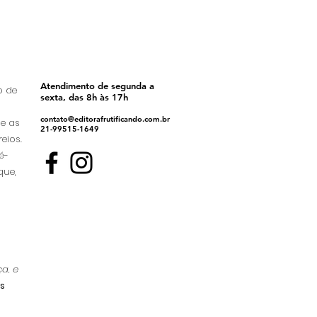
Atendimento de segunda a
o de
sexta, das 8h às 17h
contato@editorafrutificando.com.br
ue as
21-99515-1649
eios.
é-
que,
a, e
s