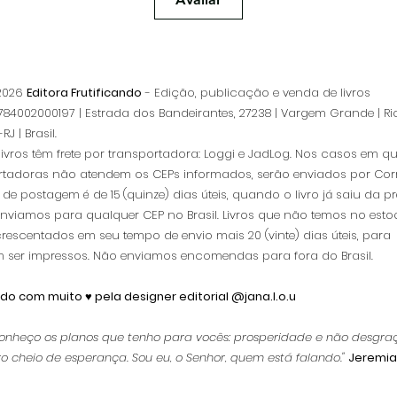
 2026
Editora Frutificando
- Edição, publicação e venda de livros
84002000197 | Estrada dos Bandeirantes, 27238 | Vargem Grande | Ri
RJ | Brasil.
livros têm frete por transportadora: Loggi e JadLog. Nos casos em q
rtadoras não atendem os CEPs informados, serão enviados por Corr
de postagem é de 15 (quinze) dias úteis, quando o livro já saiu da pr
Enviamos para qualquer CEP no Brasil. Livros que não temos no esto
rescentados em seu tempo de envio mais 20 (vinte) dias úteis, para
 ser impressos.
Não enviamos encomendas para fora do Brasil.
ado com muito ♥ pela designer editorial @jana.l.o.u
onheço os planos que tenho para vocês: prosperidade e não desgraç
o cheio de esperança. Sou eu, o Senhor, quem está falando."
Jeremia