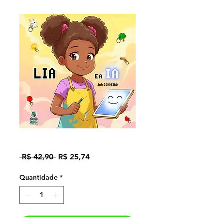
Lia e a IA
Preço
Preço
 R$ 42,90 
R$ 25,74
normal
promocional
Quantidade
*