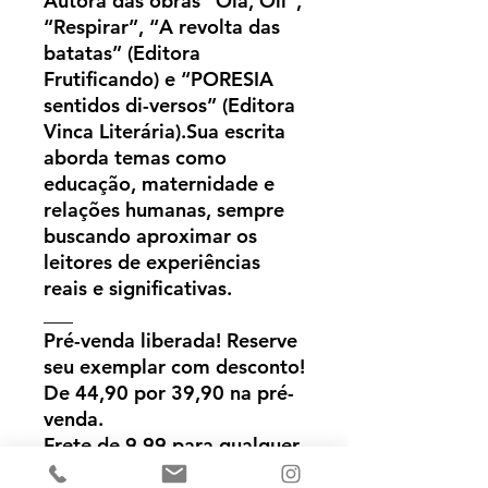
Autora das obras “Olá, Olí”,
“Respirar”, “A revolta das
batatas” (Editora
Frutificando) e “PORESIA
sentidos di-versos” (Editora
Vinca Literária).Sua escrita
aborda temas como
educação, maternidade e
relações humanas, sempre
buscando aproximar os
leitores de experiências
reais e significativas.
___
Pré-venda liberada! Reserve
seu exemplar com desconto!
De 44,90 por 39,90 na pré-
venda.
Frete de 9,99 para qualquer
lugar do Brasil