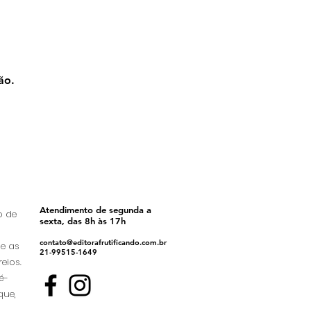
ão.
Atendimento de segunda a
o de
sexta, das 8h às 17h
contato@editorafrutificando.com.br
ue as
21-99515-1649
eios.
é-
que,