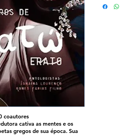
o livro volta ao va
demanda. Consulte os
respectivas quantida
(Quando não for mai
é porque acabou em
 coautores
edutora cativa as mentes e os
oetas gregos de sua época. Sua