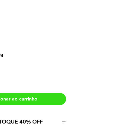
s de Erato
Preço
94
promocional
ionar ao carrinho
TOQUE 40% OFF
quantidade limitada em estoque,