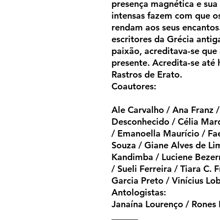
presença magnética e sua 
intensas fazem com que os
rendam aos seus encantos
escritores da Grécia anti
paixão, acreditava-se que
presente. Acredita-se até 
Rastros de Erato.
Coautores:
Ale Carvalho / Ana Franz /
Desconhecido / Célia Mar
/ Emanoella Maurício / F
Souza / Giane Alves de Lim
Kandimba / Luciene Bezer
/ Sueli Ferreira / Tiara C. 
Garcia Preto / Vinícius Lo
Antologistas:
Janaína Lourenço / Rones F
______