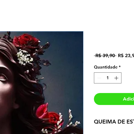
Nos Rastro
Preço
 R$ 39,90 
R$ 23,
normal
Quantidade
*
Adic
QUEIMA DE ES
Após o término da 