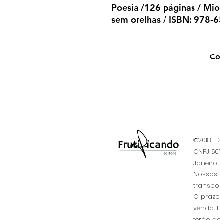
Poesia /126 páginas / Mio
sem orelhas / ISBN: 978-
Co
©2018 -
CNPJ 507
Janeiro -
​Nossos 
transpo
O prazo 
venda. 
terão ac