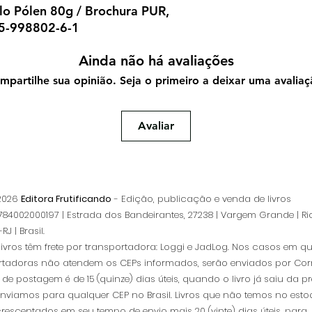
lo Pólen 80g / Brochura PUR,
65-998802-6-1
Ainda não há avaliações
mpartilhe sua opinião. Seja o primeiro a deixar uma avaliaç
Avaliar
 2026
Editora Frutificando
- Edição, publicação e venda de livros
84002000197 | Estrada dos Bandeirantes, 27238 | Vargem Grande | Ri
RJ | Brasil.
livros têm frete por transportadora: Loggi e JadLog. Nos casos em q
rtadoras não atendem os CEPs informados, serão enviados por Corr
de postagem é de 15 (quinze) dias úteis, quando o livro já saiu da pr
Enviamos para qualquer CEP no Brasil. Livros que não temos no esto
rescentados em seu tempo de envio mais 20 (vinte) dias úteis, para