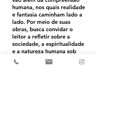
humana, nos quais realidade
e fantasia caminham lado a
lado. Por meio de suas
obras, busca convidar o
leitor a refletir sobre a
sociedade, a espiritualidade
e a natureza humana sob
novas perspectivas.
Meta de vendas na pré-venda
Neste momento, este livro está em
pré-venda, em fase de meta de
vendas. Você pode concluir seu
pedido, pois quando a meta for
Ainda não há avaliações
atingida, o livro seguirá para
Compartilhe sua opinião. Seja o
impressão, e, assim que recebermos
primeiro a deixar uma avaliação.
em estoque, seu pedido será