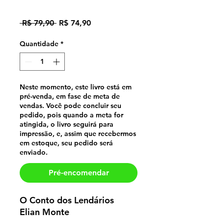
Lendários
Preço
Preço
 R$ 79,90 
R$ 74,90
normal
promocional
Quantidade
*
Neste momento, este livro está em
pré-venda, em fase de meta de
vendas. Você pode concluir seu
pedido, pois quando a meta for
atingida, o livro seguirá para
impressão, e, assim que recebermos
em estoque, seu pedido será
enviado.
Pré-encomendar
O Conto dos Lendários
Elian Monte