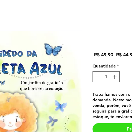
O segredo 
Preço
 R$ 49,90 
R$ 44,
normal
Quantidade
*
Trabalhamos com o 
demanda. Neste mome
venda, porém, você 
seguirá para a gráf
estoque, te enviare
Pr