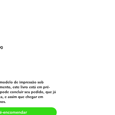
da borboleta azul
Preço
90
promocional
modelo de impressão sob
nto, este livro está em pré-
pode concluir seu pedido, que já
ica, e assim que chegar em
mos.
é-encomendar