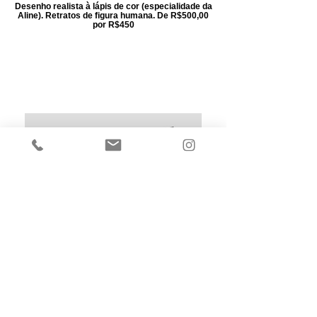
Desenho realista à lápis de cor (especialidade da
Aline). Retratos de figura humana. De R$500,00
por R$450
Seja um parceiro
Seja um parceiro do Frutos da Poesia