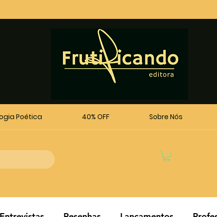
logia Poética
40% OFF
Sobre Nós
Entrevistas
Resenhas
Lançamentos
Profe