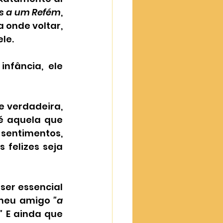
s a um Refém
, 
 onde voltar, 
le. 
nfância, ele 
e verdadeira, 
 aquela que 
sentimentos, 
felizes seja 
ser essencial 
 meu amigo 
"a 
" 
E ainda que 