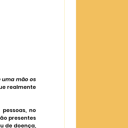
e uma mão os 
ue realmente 
pessoas, no 
ão presentes 
ou de doença, 