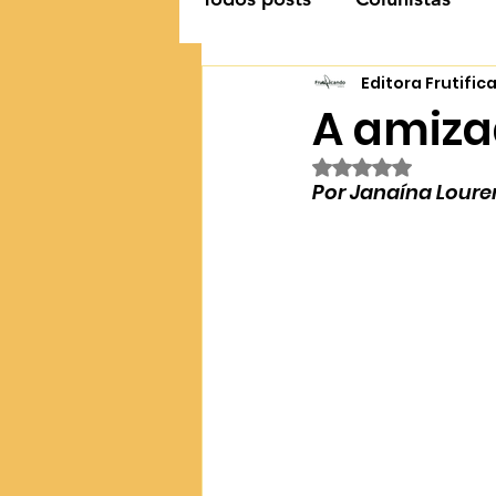
Editora Frutifi
A amizad
Avaliado com NaN 
Por Janaína Loure