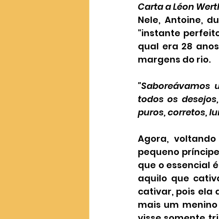
Carta a Léon Wert
Nele, Antoine, 
"instante perfei
qual era 28 anos
margens do rio. 
"Saboreávamos u
todos os desejos
puros, corretos, l
Agora, voltando
pequeno príncipe 
que o essencial é
aquilo que cati
cativar, pois ela
mais um menino e
visse somente tr