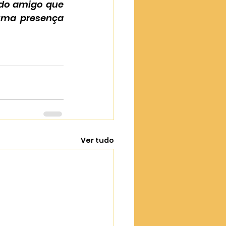
do amigo que 
uma presença 
Ver tudo