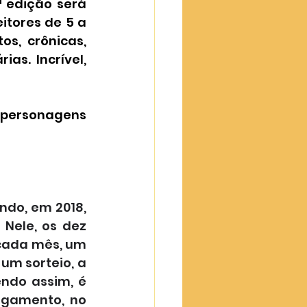
ª edição será 
itores de 5 a 
s, crônicas, 
s. Incrível, 
 personagens 
ando, em 2018, 
Nele, os dez 
ada mês, um 
um sorteio, a 
ndo assim, é 
agamento, no 