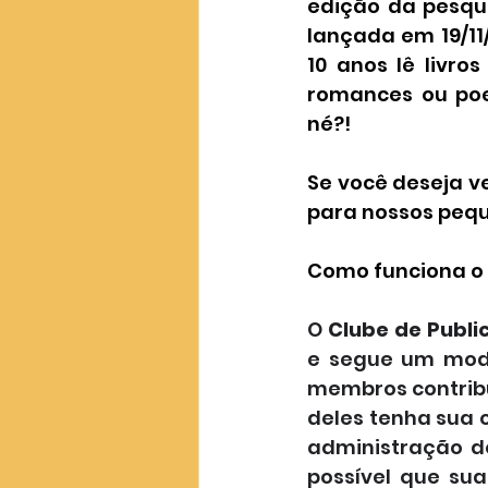
edição da pesqu
lançada em 19/11/
10 anos lê livros
romances ou poes
né?!
Se você deseja v
para nossos peque
Como funciona o
O 
Clube de Publi
e segue um model
membros contrib
deles tenha sua o
administração d
possível que su