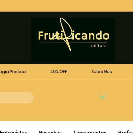
logia Poética
40% OFF
Sobre Nós
Entrevistas
Resenhas
Lançamentos
Profe