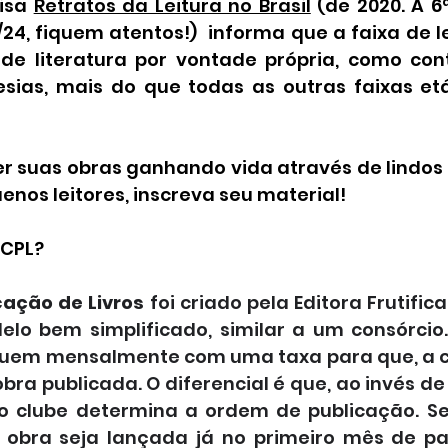
isa 
Retratos da Leitura no Brasil
 (de 2020. A 6
24, fiquem atentos!)  informa que a faixa de le
 de literatura por vontade própria, como conto
ias, mais do que todas as outras faixas etária
er suas obras ganhando vida através de lindos
nos leitores, inscreva seu material!
 CPL?
cação de Livros
 foi criado pela Editora Frutific
o bem simplificado, similar a um consórcio. 
uem mensalmente com uma taxa para que, a c
bra publicada. O diferencial é que, ao invés de 
o clube determina a ordem de publicação. Se
a obra seja lançada já no primeiro mês de p