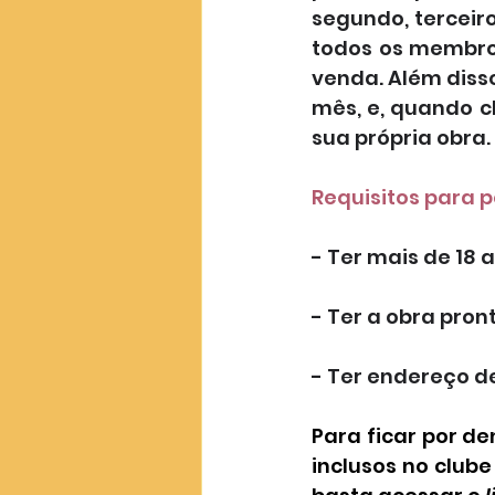
segundo, terceir
todos os membros
venda. Além diss
mês, e, quando c
sua própria obra.
Requisitos para p
- Ter mais de 18 
- Ter a obra pron
- Ter endereço de
Para ficar por de
inclusos no clube