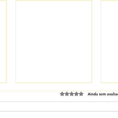
Avaliado com 0 de 5 est
Ainda sem avalia