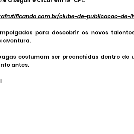
ink 
a seguir e clicar em 19º CPL:
rafrutificando.com.br/clube-de-publicacao-de-li
mpolgados para descobrir os novos talentos
a aventura.
 vagas costumam ser preenchidas dentro de 
nto antes.
!