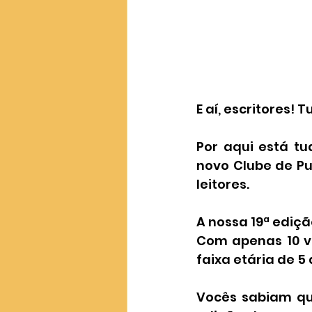
E aí, escritores!
Por aqui está t
novo Clube de Pu
leitores.
A nossa 19ª edição
Com apenas 10 va
faixa etária de 5 
Vocês sabiam que 