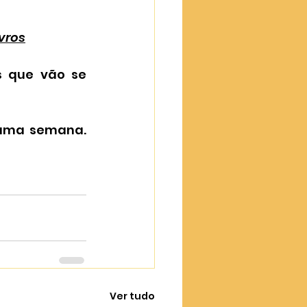
vros
 que vão se 
uma semana. 
Ver tudo