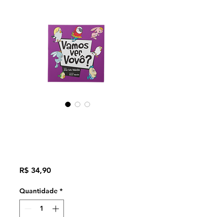
Vamos Ver Vovô?
- Jose Luiz
Valentim
Preço
R$ 34,90
Quantidade
*